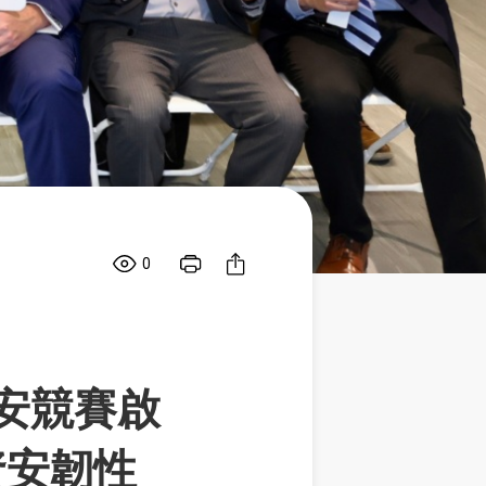
0
防資安競賽啟
資安韌性