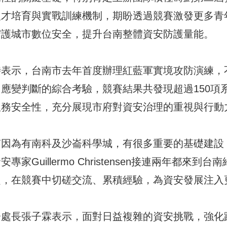
人才培育與實戰訓練機制，期盼透過競賽激發更多青
守護城市數位安全，提升台南整體資安防護量能。
時表示，台南市去年首度辦理紅藍軍實境攻防演練，
應變判斷的綜合考驗，競賽結果共發現超過150項
服務安全性，充分展現市府對資安治理的重視與行動
南因為有南科及沙崙科學城，有很多重要的基礎建設
家Guillermo Christensen接連兩年都來到
赴，在競賽中切磋交流、累積經驗，為資安發展注入
分處長張子霖表示，面對日益複雜的資安挑戰，強化