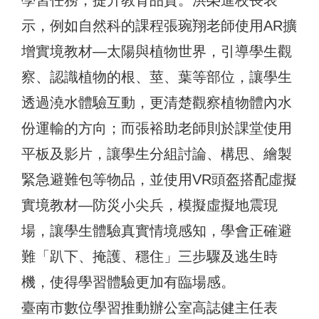
學習任務，提升教育品質。洪榮進校長表
示，例如自然科的課程張琬翔老師使用AR擴
增實境教材—太陽與植物世界，引導學生觀
察、認識植物的根、莖、葉等部位，讓學生
透過澆水體驗互動，更清楚觀察植物體內水
份運輸的方向；而張裕助老師則於課堂使用
平板及影片，讓學生分組討論、構思、繪製
緊急避難包等物品，並使用VR頭盔搭配虛擬
實境教材—防災小尖兵，模擬虛擬地震現
場，讓學生體驗真實情境感知，學會正確避
難「趴下、掩護、穩住」三步驟及逃生時
機，使得學習體驗更加有臨場感。
臺南市數位學習推動辦公室高誌健主任表